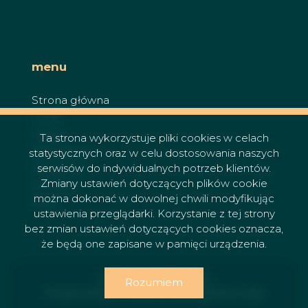
menu
Strona główna
O nas
Oferty
Ta strona wykorzystuje pliki cookies w celach
Zgłoszenia
statystycznych oraz w celu dostosowania naszych
serwisów do indywidualnych potrzeb klientów.
Ulubione
Zmiany ustawień dotyczących plików cookie
Kontakt
można dokonać w dowolnej chwili modyfikując
Rodo
ustawienia przeglądarki. Korzystanie z tej strony
bez zmian ustawień dotyczących cookies oznacza,
że będą one zapisane w pamięci urządzenia.
Prestige Broker © 2026
Rozumiem
Program dla biur nieruchomości
Galactica Virgo