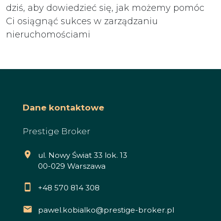
dziś, aby dowiedzieć się, jak możemy pomóc
Ci osiągnąć sukces w zarządzaniu
nieruchomościami
Dane kontaktowe
Prestige Broker
ul. Nowy Świat 33 lok. 13
00-029 Warszawa
+48 570 814 308
pawel.kobialko@prestige-broker.pl