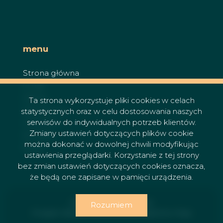
menu
Strona główna
O nas
Oferty
Ta strona wykorzystuje pliki cookies w celach
Zgłoszenia
statystycznych oraz w celu dostosowania naszych
serwisów do indywidualnych potrzeb klientów.
Ulubione
Zmiany ustawień dotyczących plików cookie
Kontakt
można dokonać w dowolnej chwili modyfikując
Rodo
ustawienia przeglądarki. Korzystanie z tej strony
bez zmian ustawień dotyczących cookies oznacza,
że będą one zapisane w pamięci urządzenia.
Prestige Broker © 2026
Rozumiem
Program dla biur nieruchomości
Galactica Virgo