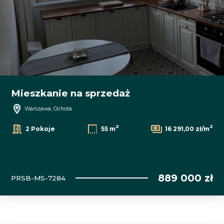
Mieszkanie na sprzedaż
Warszawa, Ochota
2
2
2 Pokoje
55 m
16 291,00 zł/m
889 000 zł
PRSB-MS-7284