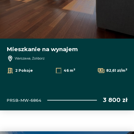
Mieszkanie na wynajem
Warszawa, Żoliborz
2
2
2 Pokoje
46 m
82,61 zł/m
3 800 zł
PRSB-MW-6864