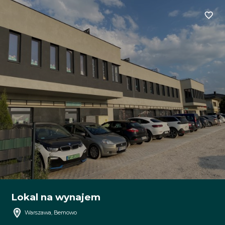
Dodaj
Lokal na wynajem
Warszawa, Bemowo