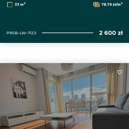
2
2
33 m
78,79 zł/m
2 600 zł
PRSB-LW-7123
Dodaj