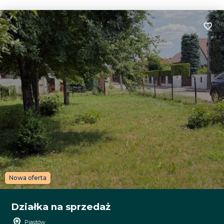
Dodaj
Nowa oferta
Działka na sprzedaż
Piastów