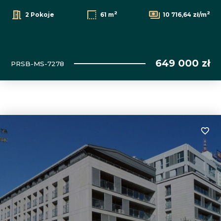
2
2
2 Pokoje
61 m
10 716,64 zł/m
649 000 zł
PRSB-MS-7278
Dodaj