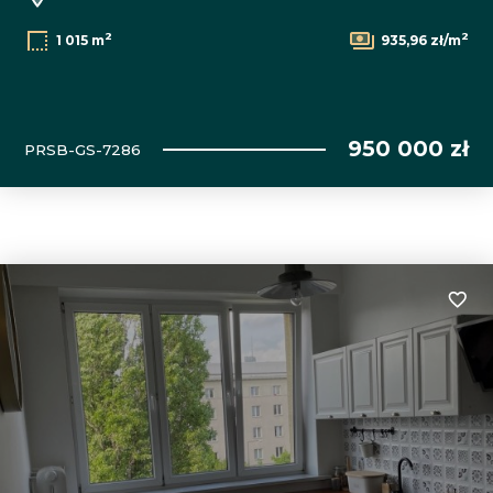
2
2
1 015 m
935,96 zł/m
950 000 zł
PRSB-GS-7286
Dodaj