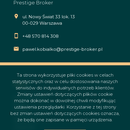
Prestige Broker
ul. Nowy Świat 33 lok. 13
00-029 Warszawa
+48 570 814 308
pawel.kobialko@prestige-broker.pl
Ta strona wykorzystuje pliki cookies w celach
statystycznych oraz w celu dostosowania naszych
menu
serwisów do indywidualnych potrzeb klientów.
Zmiany ustawień dotyczących plików cookie
Strona główna
można dokonać w dowolnej chwili modyfikując
O nas
ustawienia przeglądarki. Korzystanie z tej strony
Oferty
bez zmian ustawień dotyczących cookies oznacza,
że będą one zapisane w pamięci urządzenia.
Zgłoszenia
Ulubione