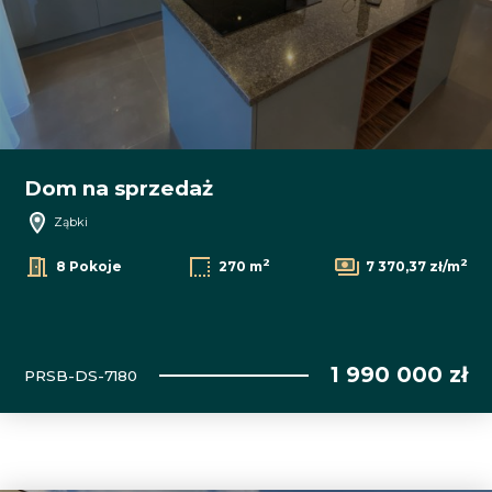
Dom na sprzedaż
Ząbki
2
2
8 Pokoje
270 m
7 370,37 zł/m
1 990 000 zł
PRSB-DS-7180