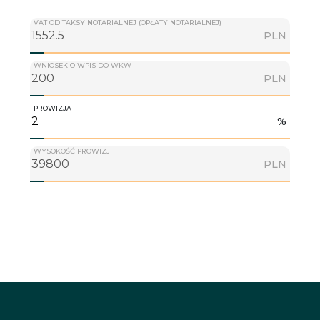
VAT OD TAKSY NOTARIALNEJ (OPŁATY NOTARIALNEJ)
PLN
WNIOSEK O WPIS DO WKW
PLN
PROWIZJA
%
WYSOKOŚĆ PROWIZJI
PLN