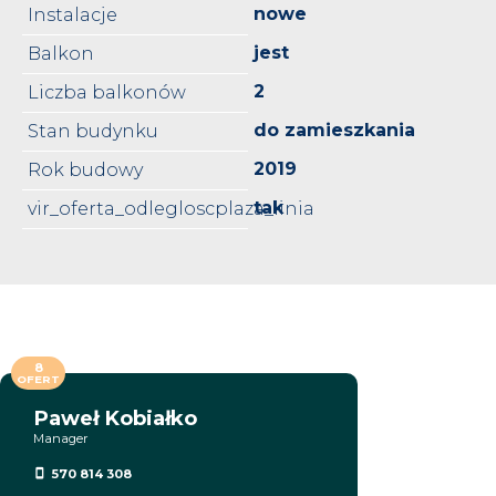
nowe
Instalacje
jest
Balkon
2
Liczba balkonów
do zamieszkania
Stan budynku
2019
Rok budowy
tak
vir_oferta_odlegloscplaza_linia
8
OFERT
Paweł Kobiałko
Manager
570 814 308