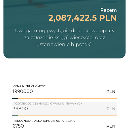
Razem
2,087,422.5 PLN
Uwaga: mogą wystąpić dodatkowe opłaty
za założenie księgi wieczystej oraz
ustanowienie hipoteki.
CENA NIERUCHOMOŚCI
PLN
PODATEK OD CZYNNOŚCI CYWILNO-PRAWNYCH
PLN
TAKSA NOTARIALNA (OPŁATA NOTARIALNA)
PLN