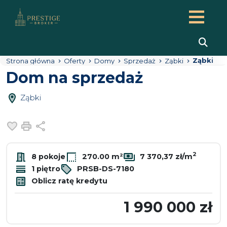
Ząbki
Strona główna
Oferty
Domy
Sprzedaż
Ząbki
Dom na sprzedaż
Ząbki
Dodaj do ulubionych
Drukuj
Udostępnij
2
8 pokoje
270.00 m²
7 370,37 zł/m
1 piętro
PRSB-DS-7180
Oblicz ratę kredytu
1 990 000 zł