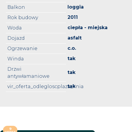
loggia
Balkon
2011
Rok budowy
ciepła - miejska
Woda
asfalt
Dojazd
c.o.
Ogrzewanie
tak
Winda
Drzwi
tak
antywłamaniowe
tak
vir_oferta_odlegloscplaza_linia
9
OFERT