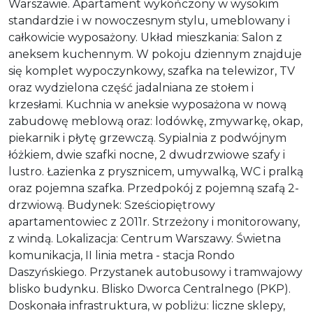
Warszawie. Apartament wykończony w wysokim
standardzie i w nowoczesnym stylu, umeblowany i
całkowicie wyposażony. Układ mieszkania: Salon z
aneksem kuchennym. W pokoju dziennym znajduje
się komplet wypoczynkowy, szafka na telewizor, TV
oraz wydzielona część jadalniana ze stołem i
krzesłami. Kuchnia w aneksie wyposażona w nową
zabudowę meblową oraz: lodówkę, zmywarkę, okap,
piekarnik i płytę grzewczą. Sypialnia z podwójnym
łóżkiem, dwie szafki nocne, 2 dwudrzwiowe szafy i
lustro. Łazienka z prysznicem, umywalką, WC i pralką
oraz pojemna szafka. Przedpokój z pojemną szafą 2-
drzwiową. Budynek: Sześciopiętrowy
apartamentowiec z 2011r. Strzeżony i monitorowany,
z windą. Lokalizacja: Centrum Warszawy. Świetna
komunikacja, II linia metra - stacja Rondo
Daszyńskiego. Przystanek autobusowy i tramwajowy
blisko budynku. Blisko Dworca Centralnego (PKP).
Doskonała infrastruktura, w pobliżu: liczne sklepy,