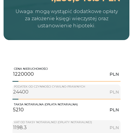
Uwaga: mogą wystąpić dodatkowe opłaty
za założenie księgi wieczystej oraz
ustanowienie hipoteki.
CENA NIERUCHOMOŚCI
PLN
PODATEK OD CZYNNOŚCI CYWILNO-PRAWNYCH
PLN
TAKSA NOTARIALNA (OPŁATA NOTARIALNA)
PLN
VAT OD TAKSY NOTARIALNEJ (OPŁATY NOTARIALNEJ)
PLN