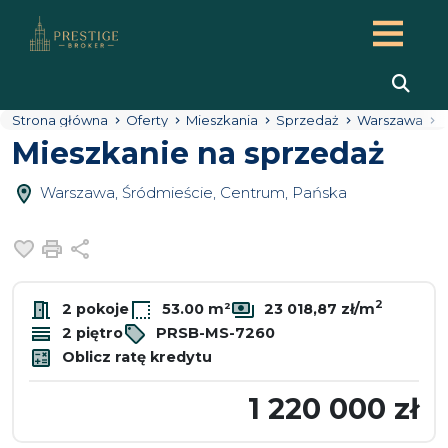
Strona główna
Oferty
Mieszkania
Sprzedaż
Warszawa
Mieszkanie na sprzedaż
Warszawa, Śródmieście, Centrum, Pańska
Dodaj do ulubionych
Drukuj
Udostępnij
2
2 pokoje
53.00 m²
23 018,87 zł/m
2 piętro
PRSB-MS-7260
Oblicz ratę kredytu
1 220 000 zł