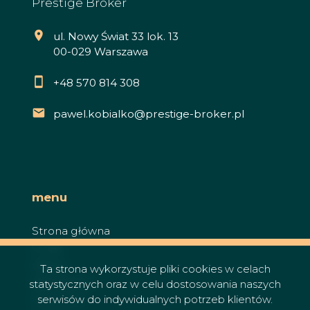
Prestige Broker
ul. Nowy Świat 33 lok. 13
00-029 Warszawa
+48 570 814 308
pawel.kobialko@prestige-broker.pl
menu
Strona główna
O nas
Oferty
Ta strona wykorzystuje pliki cookies w celach
Zgłoszenia
statystycznych oraz w celu dostosowania naszych
serwisów do indywidualnych potrzeb klientów.
Ulubione