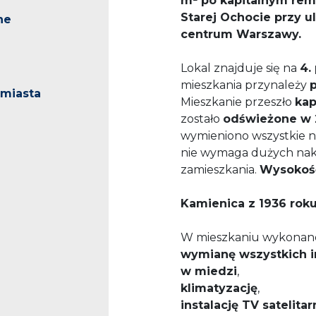
m² po kapitalnym remo
Starej Ochocie przy u
ne
centrum Warszawy.
Lokal znajduje się na
4.
mieszkania przynależy
miasta
Mieszkanie przeszło
kap
zostało
odświeżone w 
wymieniono wszystkie na
nie wymaga dużych nakł
zamieszkania.
Wysokość
Kamienica z 1936 roku
W mieszkaniu wykonano 
wymianę wszystkich in
w miedzi
,
klimatyzację
,
instalację TV satelitar