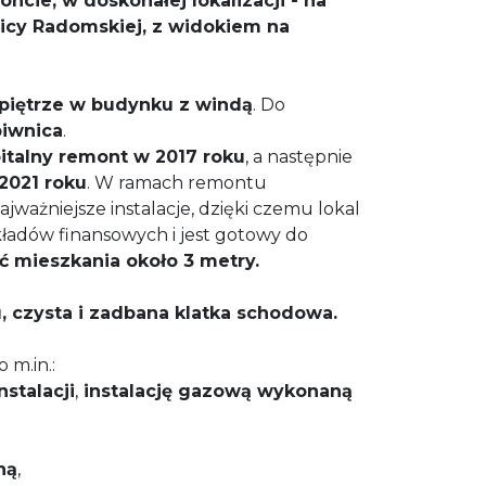
ncie, w doskonałej lokalizacji - na
licy Radomskiej, z widokiem na
 piętrze w budynku z windą
. Do
piwnica
.
italny remont w 2017 roku
, a następnie
2021 roku
. W ramach remontu
jważniejsze instalacje, dzięki czemu lokal
adów finansowych i jest gotowy do
 mieszkania około 3 metry.
, czysta i zadbana klatka schodowa.
m.in.:
stalacji
,
instalację gazową wykonaną
ną
,