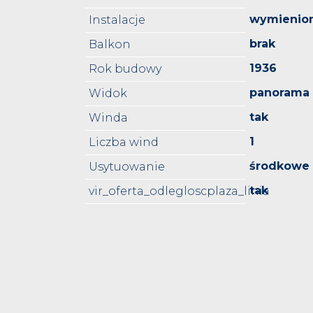
wymienio
Instalacje
brak
Balkon
1936
Rok budowy
panorama 
Widok
tak
Winda
1
Liczba wind
środkowe
Usytuowanie
tak
vir_oferta_odlegloscplaza_linia