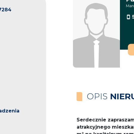
Man
7284
OPIS
NIER
adzenia
Serdecznie zapraszam
atrakcyjnego mieszka