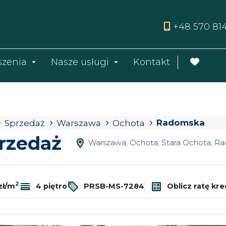
+48 570 81
szenia
Nasze usługi
Kontakt
Radomska
Sprzedaż
Warszawa
Ochota
rzedaż
Warszawa, Ochota, Stara Ochota, R
2
zł/m
4 piętro
PRSB-MS-7284
Oblicz ratę kr