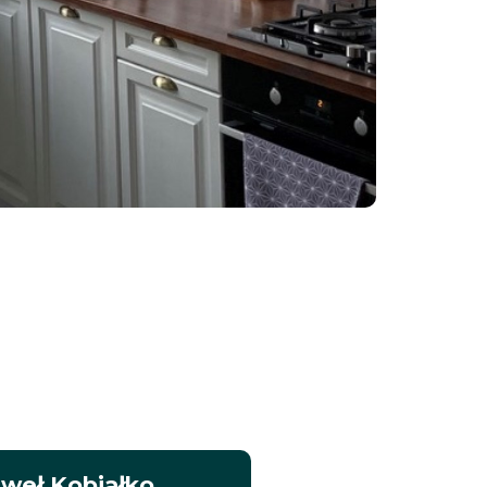
weł Kobiałko