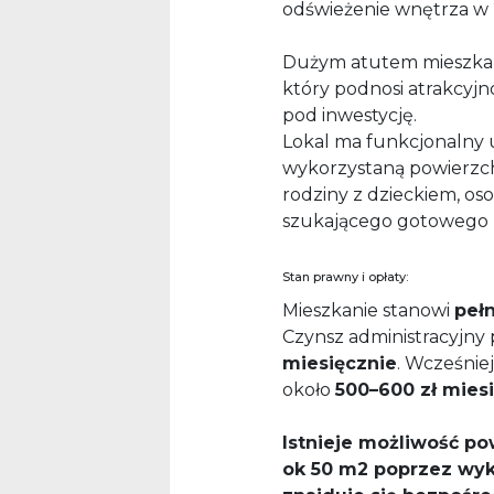
odświeżenie wnętrza w 
Dużym atutem mieszkan
który podnosi atrakcyjn
pod inwestycję.
Lokal ma funkcjonalny 
wykorzystaną powierzchn
rodziny z dzieckiem, os
szukającego gotowego mi
Stan prawny i opłaty:
Mieszkanie stanowi
peł
Czynsz administracyjny
miesięcznie
. Wcześniej
około
500–600 zł mies
Istnieje możliwość p
ok 50 m2 poprzez wyk