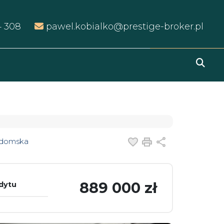
4 308
pawel.kobialko@prestige-broker.pl
Dodaj do ulubiony
Drukuj
Udostępnij
adomska
889 000 zł
edytu