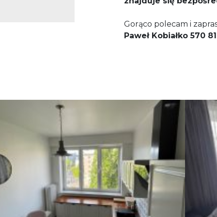
znajduje się bezpośr
Gorąco polecam i zapra
Paweł Kobiałko 570 8