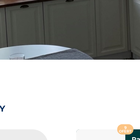
Y
9
OFERT
Pa